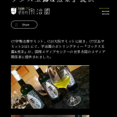
2023.06.02
Share
G7伊勢志摩サミット、G20大阪サミットに続き、G7広島サ
ミット2023 にて、宇治園のボトリングティー『ゴッタス玉
露&煎茶』が、国際メディアセンターの世界各国のメディア
関係者に提供されました。