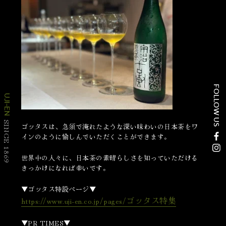
FOLLOW US
UJI-EN
SINCE 1869
ゴッタスは、急須で淹れたような深い味わいの日本茶をワ
インのように愉しんでいただくことができます。
世界中の人々に、日本茶の素晴らしさを知っていただける
きっかけになれば幸いです。
▼ゴッタス特設ページ▼
https://www.uji-en.co.jp/pages/ゴッタス特集
▼PR TIMES▼