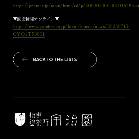
https://prtimes.jp/main/html/rd/p/000000006.000016485.h
▼読売新聞オンライン▼
https://www.yomiuri.co.jp/local/kansai/news/20230715-
OYO1T50001
BACK TO THE LISTS