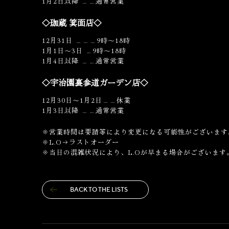
1月2日以降 ……通常営業
◇珈蔵 箕面店◇
12月31日 ………9時～18時
1月1日～3日 …9時～18時
1月4日以降 ……通常営業
◇宇治園裏参道ガーデン店◇
12月30日～1月2日……休業
1月3日以降 ……通常営業
※営業時間は要請等により変更になる可能性がございます
※L.O→ラストオーダー
※当日の混雑状況により、L.Oが早まる場合がございます
BACK TO THE LISTS