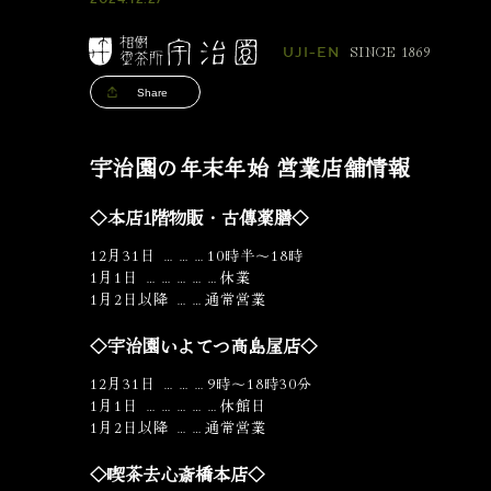
SINCE 1869
UJI-EN
Share
宇治園の年末年始 営業店舗情報
◇本店1階物販・古傳薬膳◇
12月31日 ………10時半〜18時
1月1日 ……………休業
1月2日以降 ……通常営業
◇宇治園いよてつ高島屋店◇
12月31日 ………9時～18時30分
1月1日 ……………休館日
1月2日以降 ……通常営業
◇喫茶去心斎橋本店◇