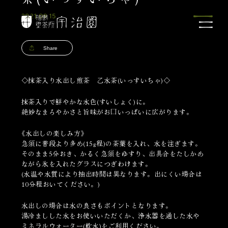
2021.09.15
Share
◇抹茶入り水出し煎茶 乙水茶(いっすいちゃ)◇
抹茶入りで鮮やかな水色(すいしょく)に。
絶妙なまろやかさと旨味がお口いっぱいに広がります。
《水出しの楽しみ方》
急須に普段より多め(15g程)の茶葉を入れ、水を注ぎます。
そのまま5分おき、かるく急須をゆすり、出具合をたしかめ
ながら氷を入れたグラスにつぎわけます。
(水温や水質により抽出時間は異なります。出にくい場合は
10分程おいてください。)
水出しの場合は水の良さもポイントとなります。
湯冷ましした水をお使いいただくか、浄水器を通した水や
ミネラルウォーター(軟水)をご利用ください。